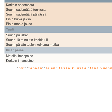
Korkein sademäärä
Suurin sademäärä tunnissa
Suurin sademäärä päivässä
Pisin kuiva jakso
Pisin märkä jakso
Tuuli
Suurin puuskat
Suurin 10-minuutin keskituuli
Suurin päivän tuulen kulkema matka
Ilmanpaine
Matalin ilmanpaine
Korkein ilmanpaine
:
nyt
::
tänään
::
eilen
::
tässä kuussa
::
tänä vuon