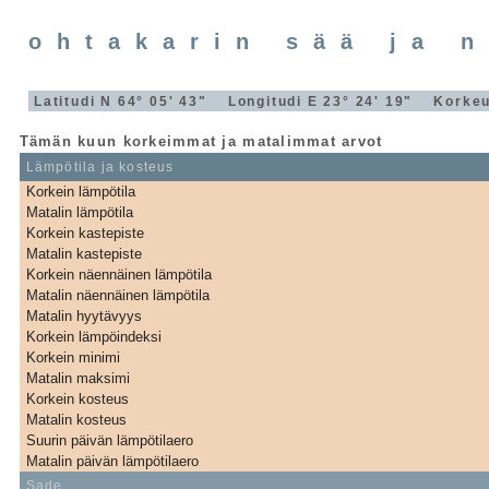
ohtakarin sää ja 
Latitudi N 64° 05' 43" Longitudi E 23° 24' 19" Korke
Tämän kuun korkeimmat ja matalimmat arvot
Lämpötila ja kosteus
Korkein lämpötila
Matalin lämpötila
Korkein kastepiste
Matalin kastepiste
Korkein näennäinen lämpötila
Matalin näennäinen lämpötila
Matalin hyytävyys
Korkein lämpöindeksi
Korkein minimi
Matalin maksimi
Korkein kosteus
Matalin kosteus
Suurin päivän lämpötilaero
Matalin päivän lämpötilaero
Sade